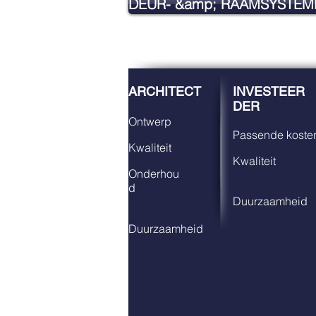
DEUR- &amp; RAAMSYSTEM
ARCHITECT
INVESTEER
DER
Ontwerp
Passende kosten
Kwaliteit
Kwaliteit
Onderhou
d
Duurzaamheid
Duurzaamheid