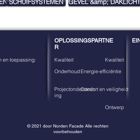
EN
SCHUIFSYSTEMEN
GEVEL &amp; DAKLICH
OPLOSSINGSPARTNE
EI
R
 en toepassing:
Kwaliteit
Kwaliteit
Onderhoud
Energie-efficiëntie
Projectondersteun
Comfort en veiligheid
ing
Ontwerp
© 2021 door Norden Facade Alle rechten
voorbehouden