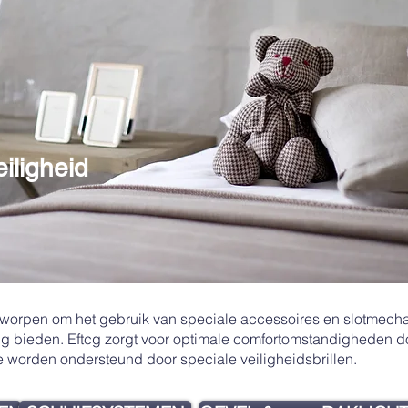
iligheid
tworpen om het gebruik van speciale accessoires en slotmech
ing bieden. Eftcg zorgt voor optimale comfortomstandigheden d
 worden ondersteund door speciale veiligheidsbrillen.