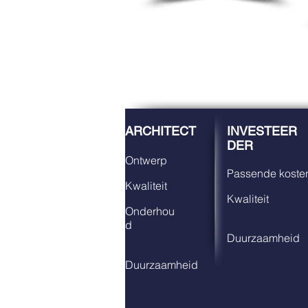
ARCHITECT
INVESTEER
DER
Ontwerp
Passende kosten
Kwaliteit
Kwaliteit
Onderhou
d
Duurzaamheid
Duurzaamheid