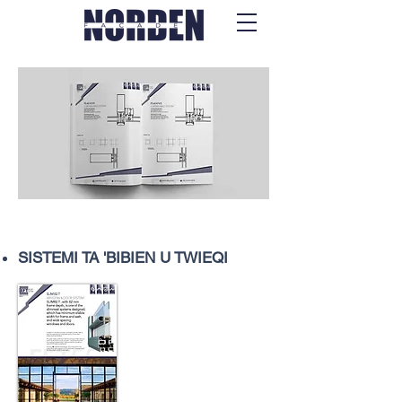
Fajls
SISTEMI TA 'BIBIEN U TWIEQI