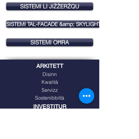
SISTEMI LI JIŻŻERŻQU
SISTEMI TAL-FACADE &amp; SKYLIGHT
SISTEMI OĦRA
ARKITETT
Disinn
Kwalità
Servizz
Sostenibbiltà
INVESTITUR
Spiża u Applikazzjoni xierqa
Kwalità
Sostenibbiltà