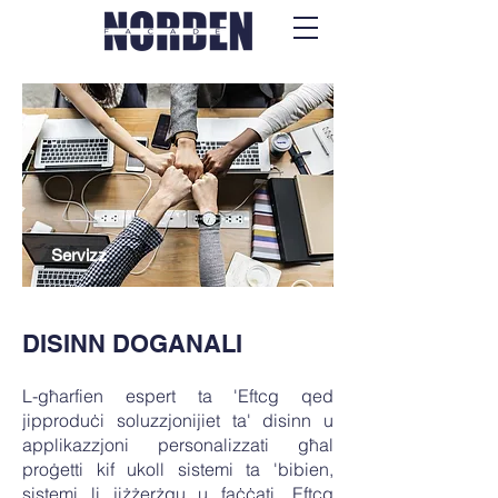
Servizz
DISINN DOGANALI
L-għarfien espert ta 'Eftcg qed
jipproduċi soluzzjonijiet ta' disinn u
applikazzjoni personalizzati għal
proġetti kif ukoll sistemi ta 'bibien,
sistemi li jiżżerżqu u faċċati. Eftcg