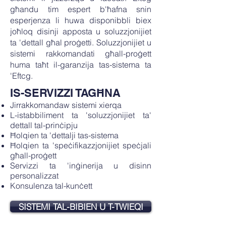
għandu tim espert b'ħafna snin
esperjenza li huwa disponibbli biex
joħloq disinji apposta u soluzzjonijiet
ta 'dettall għal proġetti. Soluzzjonijiet u
sistemi rakkomandati għall-proġett
huma taħt il-garanzija tas-sistema ta
'Eftcg.
IS-SERVIZZI TAGĦNA
Jirrakkomandaw sistemi xierqa
L-istabbiliment ta 'soluzzjonijiet ta'
dettall tal-prinċipju
Ħolqien ta 'dettalji tas-sistema
Ħolqien ta 'speċifikazzjonijiet speċjali
għall-proġett
Servizzi ta 'inġinerija u disinn
personalizzat
Konsulenza tal-kunċett
SISTEMI TAL-BIBIEN U T-TWIEQI