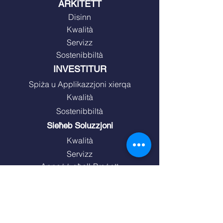
ARKITETT
Disinn
Kwalità
Servizz
Sostenibbiltà
INVESTITUR
Spiża u Applikazzjoni xierqa
Kwalità
Sostenibbiltà
Sieħeb Soluzzjoni
Kwalità
Servizz
Appoġġ għall-Proġett
UTENT FINALI
Kwalità
Effiċjenza fl-Enerġija