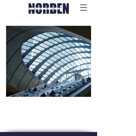
Sistemi tal-
Faċċata u tat-
Tonn