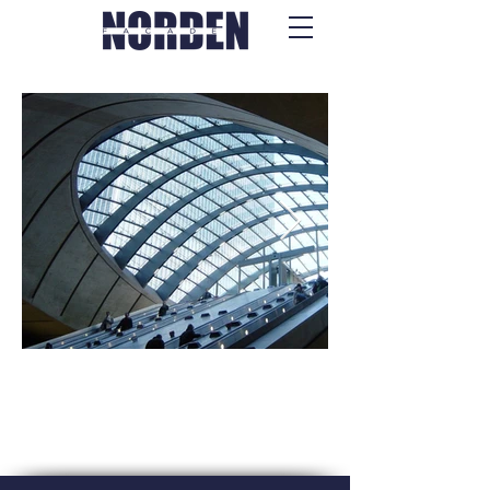
Gevel- en
dakraamsystem
en